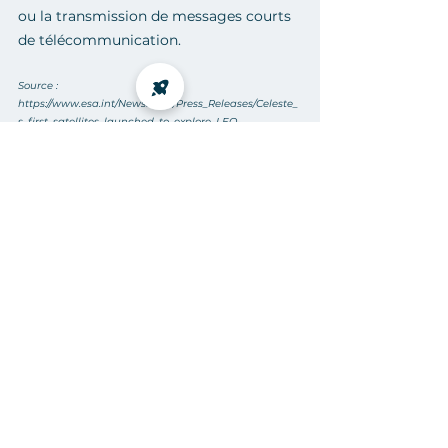
ou la transmission de messages courts 
de télécommunication.
Source : 
https://www.esa.int/Newsroom/Press_Releases/Celeste_
s_first_satellites_launched_to_explore_LEO-
based_satellite_navigation#:~:text=On%2028%C2%A0M
arch%2C%20the%20European%20Space,Earth%20orbit
%20layer%20for%20Galileo