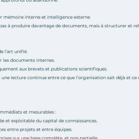
e approfondi ou abandonné.
er mémoire interne et intelligence externe
pas à produire davantage de documents, mais à structurer et relie
 l’art unifié.
er les documents internes.
quement aux brevets et publications scientifiques.
une lecture continue entre ce que l’organisation sait déjà et ce
immédiats et mesurables :
ée et exploitable du capital de connaissances.
s entre projets et entre équipes.
rises sur une base complète, et non partielle.