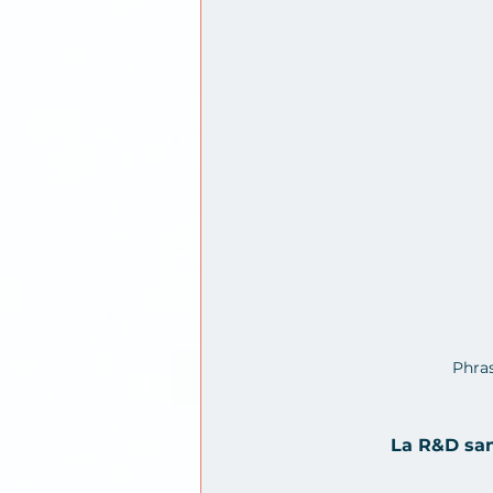
Phras
La R&D san