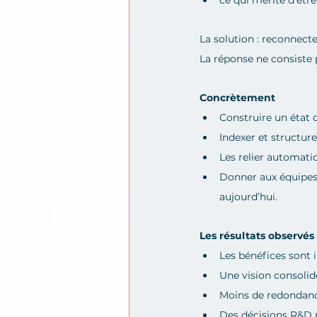
ce qui mérite d’êtr
La solution : reconnect
La réponse ne consiste 
Concrètement
Construire un état de
Indexer et structur
Les relier automati
Donner aux équipes 
aujourd’hui.
Les résultats observés
Les bénéfices sont 
Une vision consolid
Moins de redondance
Des décisions R&D p