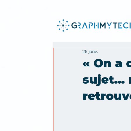
26 janv.
« On a d
sujet… 
retrouve