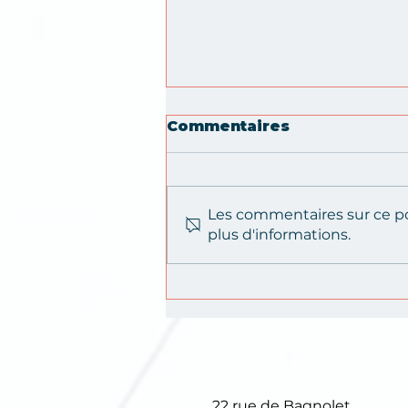
Commentaires
Les commentaires sur ce po
plus d'informations.
« On a des centaines
de rapports… mais
personne ne les lit. »
22 rue de Bagnolet,